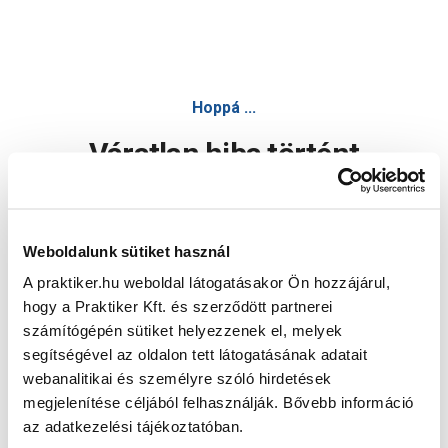
Hoppá ...
Váratlan hiba történt
Dolgozunk a hiba javításán. Egy kis türelmet kérünk.
Weboldalunk sütiket használ
A praktiker.hu weboldal látogatásakor Ön hozzájárul,
Oldal újratöltése
hogy a Praktiker Kft. és szerződött partnerei
számítógépén sütiket helyezzenek el, melyek
segítségével az oldalon tett látogatásának adatait
webanalitikai és személyre szóló hirdetések
megjelenítése céljából felhasználják. Bővebb információ
az adatkezelési tájékoztatóban.