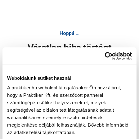
Hoppá ...
Váratlan hiba történt
Dolgozunk a hiba javításán. Egy kis türelmet kérünk.
Weboldalunk sütiket használ
A praktiker.hu weboldal látogatásakor Ön hozzájárul,
Oldal újratöltése
hogy a Praktiker Kft. és szerződött partnerei
számítógépén sütiket helyezzenek el, melyek
segítségével az oldalon tett látogatásának adatait
webanalitikai és személyre szóló hirdetések
megjelenítése céljából felhasználják. Bővebb információ
az adatkezelési tájékoztatóban.