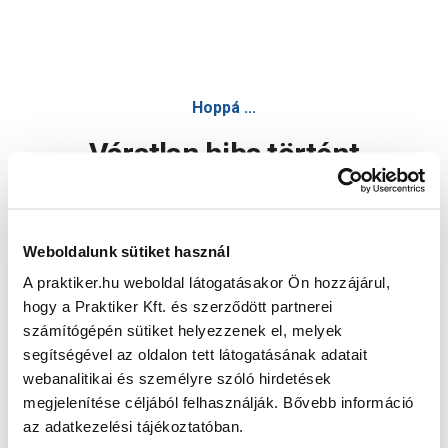
Hoppá ...
Váratlan hiba történt
Dolgozunk a hiba javításán. Egy kis türelmet kérünk.
Weboldalunk sütiket használ
A praktiker.hu weboldal látogatásakor Ön hozzájárul,
Oldal újratöltése
hogy a Praktiker Kft. és szerződött partnerei
számítógépén sütiket helyezzenek el, melyek
segítségével az oldalon tett látogatásának adatait
webanalitikai és személyre szóló hirdetések
megjelenítése céljából felhasználják. Bővebb információ
az adatkezelési tájékoztatóban.