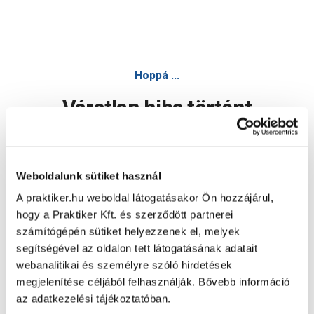
Hoppá ...
Váratlan hiba történt
Dolgozunk a hiba javításán. Egy kis türelmet kérünk.
Weboldalunk sütiket használ
A praktiker.hu weboldal látogatásakor Ön hozzájárul,
Oldal újratöltése
hogy a Praktiker Kft. és szerződött partnerei
számítógépén sütiket helyezzenek el, melyek
segítségével az oldalon tett látogatásának adatait
webanalitikai és személyre szóló hirdetések
megjelenítése céljából felhasználják. Bővebb információ
az adatkezelési tájékoztatóban.