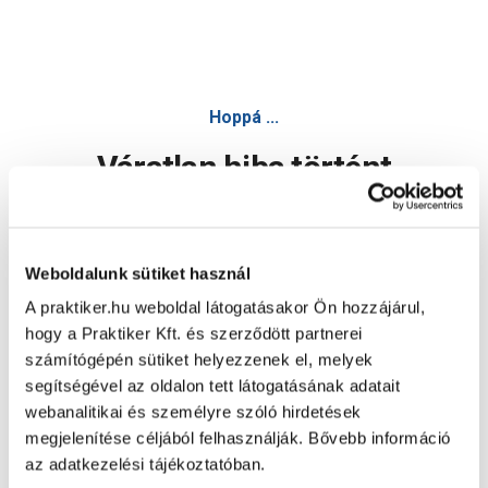
Bosch kőzetfúrószár 6x150x200mm, d:4,8mm - Fúró, csavar
Hoppá ...
Váratlan hiba történt
Dolgozunk a hiba javításán. Egy kis türelmet kérünk.
Weboldalunk sütiket használ
A praktiker.hu weboldal látogatásakor Ön hozzájárul,
Oldal újratöltése
hogy a Praktiker Kft. és szerződött partnerei
számítógépén sütiket helyezzenek el, melyek
segítségével az oldalon tett látogatásának adatait
webanalitikai és személyre szóló hirdetések
megjelenítése céljából felhasználják. Bővebb információ
az adatkezelési tájékoztatóban.