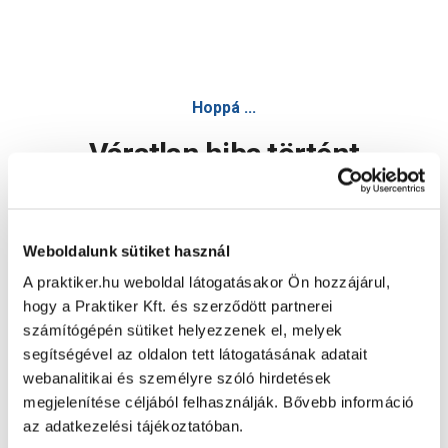
Bosch Professional szúrófűrész szett 3 részes pro laminate
Hoppá ...
Váratlan hiba történt
Dolgozunk a hiba javításán. Egy kis türelmet kérünk.
Weboldalunk sütiket használ
A praktiker.hu weboldal látogatásakor Ön hozzájárul,
Oldal újratöltése
hogy a Praktiker Kft. és szerződött partnerei
számítógépén sütiket helyezzenek el, melyek
segítségével az oldalon tett látogatásának adatait
webanalitikai és személyre szóló hirdetések
megjelenítése céljából felhasználják. Bővebb információ
az adatkezelési tájékoztatóban.