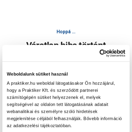
Bosch dekopír fűrészlap hcs, u 101 d 100mm fához - Fűrész
Hoppá ...
Váratlan hiba történt
Dolgozunk a hiba javításán. Egy kis türelmet kérünk.
Weboldalunk sütiket használ
A praktiker.hu weboldal látogatásakor Ön hozzájárul,
Oldal újratöltése
hogy a Praktiker Kft. és szerződött partnerei
számítógépén sütiket helyezzenek el, melyek
segítségével az oldalon tett látogatásának adatait
webanalitikai és személyre szóló hirdetések
megjelenítése céljából felhasználják. Bővebb információ
az adatkezelési tájékoztatóban.