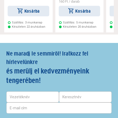
160 Ft
/ darab
Kosárba
Kosárba
Szállítás:
3 munkanap
Szállítás:
5 munkanap
Szá
Készleten 22 áruházban
Készleten 20 áruházban
Ké
Ne maradj le semmiről! Iratkozz fel
hírlevelünkre
és merülj el kedvezményeink
tengerében!