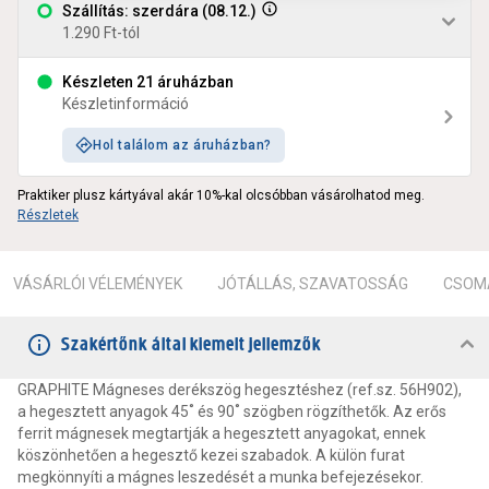
Szállítás: szerdára (08.12.)
1.290 Ft-tól
Készleten 21 áruházban
Készletinformáció
Hol találom az áruházban?
Praktiker plusz kártyával akár 10%-kal olcsóbban vásárolhatod meg.
Részletek
VÁSÁRLÓI VÉLEMÉNYEK
JÓTÁLLÁS, SZAVATOSSÁG
CSOMA
Szakértőnk által kiemelt jellemzők
GRAPHITE Mágneses derékszög hegesztéshez (ref.sz. 56H902),
a hegesztett anyagok 45˚ és 90˚ szögben rögzíthetők. Az erős
ferrit mágnesek megtartják a hegesztett anyagokat, ennek
köszönhetően a hegesztő kezei szabadok. A külön furat
megkönnyíti a mágnes leszedését a munka befejezésekor.