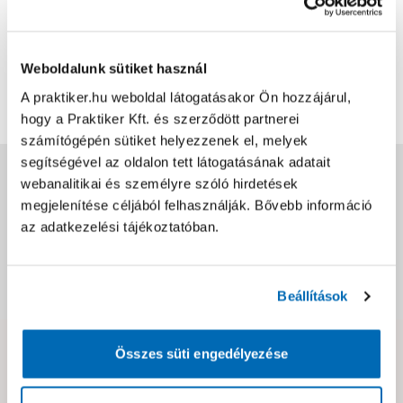
Bővebben
1
0
Weboldalunk sütiket használ
A praktiker.hu weboldal látogatásakor Ön hozzájárul,
További értékelések
hogy a Praktiker Kft. és szerződött partnerei
számítógépén sütiket helyezzenek el, melyek
segítségével az oldalon tett látogatásának adatait
Jótállás, szavatosság
webanalitikai és személyre szóló hirdetések
megjelenítése céljából felhasználják. Bővebb információ
az adatkezelési tájékoztatóban.
Csomagolási és súly információk
Dokumentumok, felelős személy
Beállítások
Összes süti engedélyezése
Hibát találtál az oldalon vagy a termék leírásában?
Kérjük jelezd nekünk!