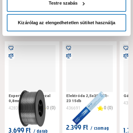
Testre szabás
Neked ajánljuk!
Kizárólag az elengedhetetlen sütiket használja
Expert hegesztőhuzal
Elektróda 2,5x350 ER-
Gázp
0,8mm 1kg
23 15db
432
0
(
0
)
0
(
0
)
428327
436691
2.399 Ft
/ csomag
3.699 Ft
1.7
/ darab