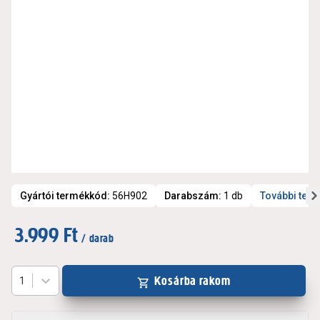
Gyártói termékkód
:
56H902
Darabszám
:
1 db
További ter
3.999 Ft
/ darab
Kosárba rakom
1