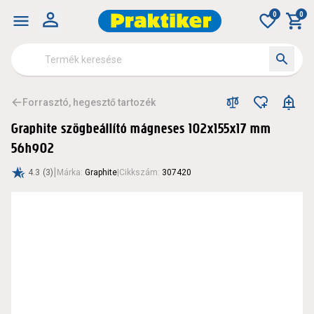
Graphite szögbeállító mágneses 102x155x17 mm 56h902
0
0
Forrasztó, hegesztő tartozék
Graphite szögbeállító mágneses 102x155x17 mm
56h902
|
4.3
(3)
Márka
:
Graphite
|
Cikkszám
:
307420