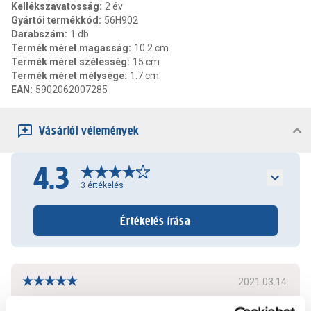
Kellékszavatosság
:
2 év
Gyártói termékkód
:
56H902
Darabszám
:
1 db
Termék méret magasság
:
10.2 cm
Termék méret szélesség
:
15 cm
Termék méret mélysége
:
1.7 cm
EAN
:
5902062007285
Vásárlói vélemények
4.3
3
értékelés
Értékelés írása
2021.03.14.
Bitangos. Jó erő benne a mágnes