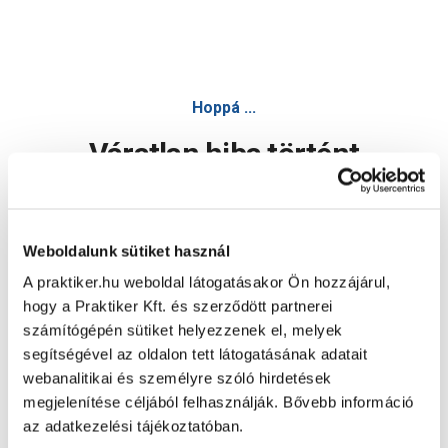
Craft csiszoló korong 115x6x22,25mm - Csiszoló tartozék
Hoppá ...
Váratlan hiba történt
Dolgozunk a hiba javításán. Egy kis türelmet kérünk.
Weboldalunk sütiket használ
A praktiker.hu weboldal látogatásakor Ön hozzájárul,
Oldal újratöltése
hogy a Praktiker Kft. és szerződött partnerei
számítógépén sütiket helyezzenek el, melyek
segítségével az oldalon tett látogatásának adatait
webanalitikai és személyre szóló hirdetések
megjelenítése céljából felhasználják. Bővebb információ
az adatkezelési tájékoztatóban.