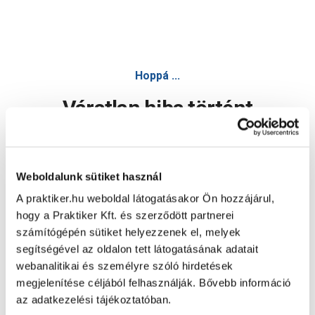
Praktiker 6x8m takaróponyva fűzőkarikával 75g/m2 - Takaró
Hoppá ...
Váratlan hiba történt
Dolgozunk a hiba javításán. Egy kis türelmet kérünk.
Weboldalunk sütiket használ
A praktiker.hu weboldal látogatásakor Ön hozzájárul,
Oldal újratöltése
hogy a Praktiker Kft. és szerződött partnerei
számítógépén sütiket helyezzenek el, melyek
segítségével az oldalon tett látogatásának adatait
webanalitikai és személyre szóló hirdetések
megjelenítése céljából felhasználják. Bővebb információ
az adatkezelési tájékoztatóban.