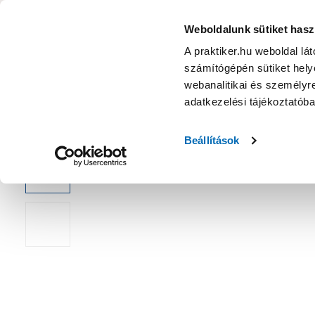
Bosch racsnis csavarbehajtó és bitkészlet 10 részes
KATEGÓRIÁK
Weboldalunk sütiket hasz
A praktiker.hu weboldal lá
számítógépén sütiket helye
Ajánlatok
Márkanagykövet
Nyereményjáték
webanalitikai és személyre
adatkezelési tájékoztatób
Kezdőoldal
Műszaki, Gép, Szerszám
Kéziszerszám
Csava
Beállítások