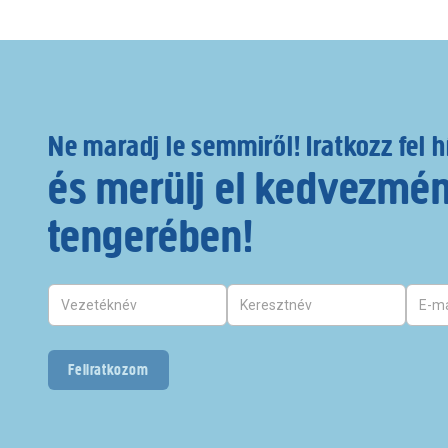
Ne maradj le semmiről! Iratkozz fel h
és merülj el kedvezmé
tengerében!
Feliratkozom