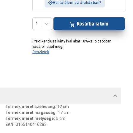
Hol találom az áruházban?
Kosárba rakom
1
Praktiker plusz kártyával akár 10%-kal olcsóbban
vásárolhatod meg.
Részletek
MENTUMOK, FELELŐS SZEMÉLY
Termék méret szélesség
:
12 cm
Termék méret magasság
:
17 cm
Termék méret mélysége
:
5 cm
EAN
:
3165140416283