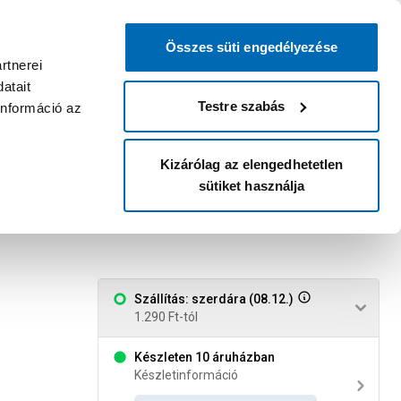
0
0
dvenc áruházam
:
Miért érdemes
Kérlek válassz
bejelentkezni?
Összes süti engedélyezése
Belépés
Listáim
Kosár
rtnerei
atait
Legyél Praktiker Plusz tag!
Áruházak és szolgáltatások
Karrier
Testre szabás
információ az
Kizárólag az elengedhetetlen
sütiket használja
 bitkészlet 10 részes
4
Szállítás: szerdára (08.12.)
1.290 Ft-tól
Készleten 10 áruházban
Készletinformáció