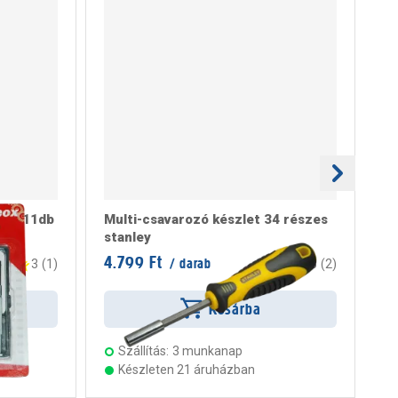
let, 11db
Multi-csavarozó készlet 34 részes
St
stanley
ré
4.799 Ft
10
/ darab
3
(
1
)
3
(
2
)
Kosárba
Szállítás:
3 munkanap
Készleten 21 áruházban