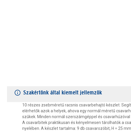
TERMÉKJELLEMZŐK
VÁSÁRLÓI VÉLEMÉNYEK
JÓTÁLLÁS
Szakértőnk által kiemelt jellemzők
10 részes zsebméretű racsnis csavarbehajtó készlet. Segí
elérhetők azok a helyek, ahova egy normál méretű csavarh
szűkek. Minden normál szerszámgéppel és csavarhúzóval 
A csavarbitek praktikusan és kényelmesen tárolhatók a cs
nyelében. A készlet tartalma: 9 db csavarozóbit, H = 25 mm