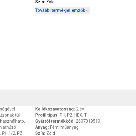
Szín
:
Zöld
További termékjellemzők
, SZAVATOSSÁG
CSOMAGOLÁSI ÉS SÚLY INFORMÁCIÓK
DOKU
tségével
Kellékszavatosság
:
2 év
úzónak túl
Profil típus
:
PH, PZ, HEX, T
használható.
Gyártói termékkód
:
2607019510
avarhúzó
Anyag
:
Fém, műanyag
, PH 1/2, PZ
Szín
:
Zöld