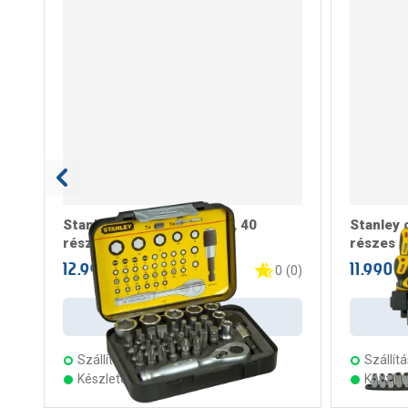
Stanley bitfej készlet, 1/4, 40
Stanley 
részes
részes
12.990 Ft
11.990 F
/ darab
0
(
0
)
Kosárba
Szállítás:
3 munkanap
Szállítá
Készleten 14 áruházban
Készle