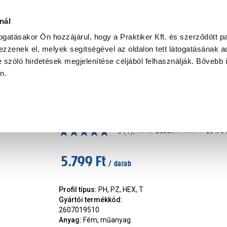
Ke
nál
togatásakor Ön hozzájárul, hogy a Praktiker Kft. és szerződött pa
zzenek el, melyek segítségével az oldalon tett látogatásának ad
Praktiker Professional
Szakiajánló
Ügyintézés és Információ
 szóló hirdetések megjelenítése céljából felhasználják. Bővebb 
an.
rhúzó
Bosch racsnis csavarbehajtó és
|
5
(1)
Márka
:
Bosch
|
Cikkszám
:
20470
5.799 Ft
/ darab
Profil típus
:
PH, PZ, HEX, T
Gyártói termékkód
:
2607019510
Anyag
:
Fém, műanyag