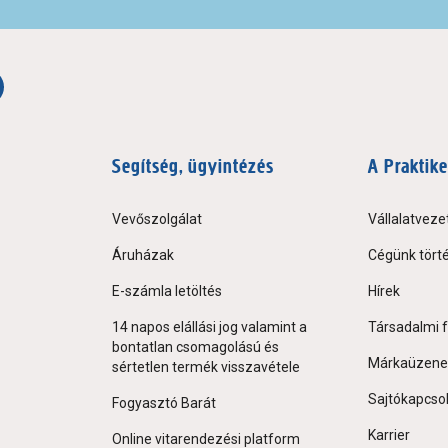
Segítség, ügyintézés
A Praktike
Vevőszolgálat
Vállalatveze
Áruházak
Cégünk tört
E-számla letöltés
Hírek
14 napos elállási jog valamint a
Társadalmi f
bontatlan csomagolású és
Márkaüzene
sértetlen termék visszavétele
Sajtókapcso
Fogyasztó Barát
Karrier
Online vitarendezési platform