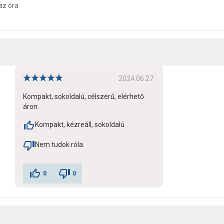
az óra
2024.06.27.
Kompakt, sokoldalú, célszerű, elérhető
áron.
Kompakt, kézreáll, sokoldalú
Nem tudok róla.
0
0