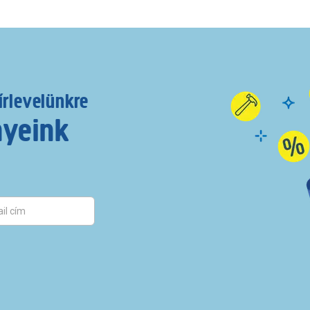
írlevelünkre
nyeink