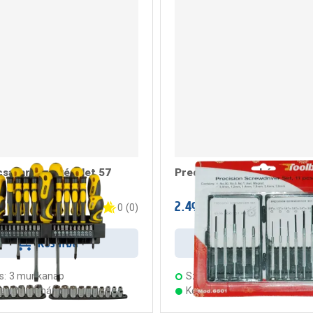
csavarhúzó készlet 57
Precíziós csavarhúzó kész
t
2.499 Ft
/ darab
/ darab
0
(
0
)
Kosárba
Kosárba
s:
3 munkanap
Szállítás:
3 munkanap
ten 21 áruházban
Készleten 23 áruházban