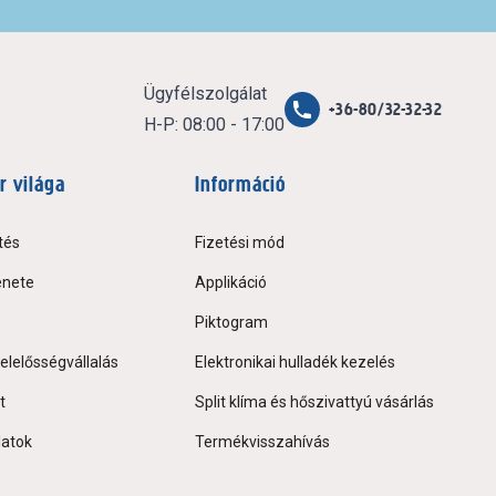
Ügyfélszolgálat
+36-80/32-32-32
H-P: 08:00 - 17:00
r világa
Információ
tés
Fizetési mód
énete
Applikáció
Piktogram
elelősségvállalás
Elektronikai hulladék kezelés
t
Split klíma és hőszivattyú vásárlás
latok
Termékvisszahívás