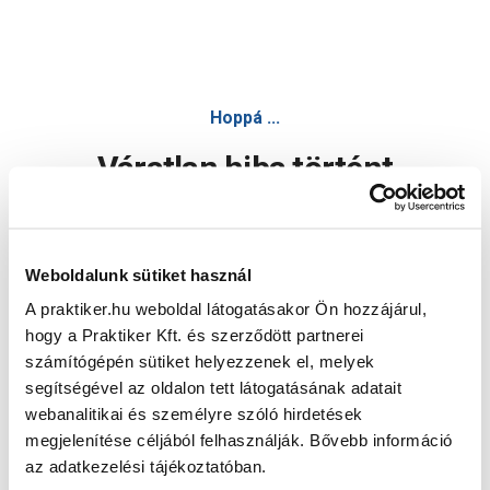
Hoppá ...
Váratlan hiba történt
Dolgozunk a hiba javításán. Egy kis türelmet kérünk.
Weboldalunk sütiket használ
A praktiker.hu weboldal látogatásakor Ön hozzájárul,
Oldal újratöltése
hogy a Praktiker Kft. és szerződött partnerei
számítógépén sütiket helyezzenek el, melyek
segítségével az oldalon tett látogatásának adatait
webanalitikai és személyre szóló hirdetések
megjelenítése céljából felhasználják. Bővebb információ
az adatkezelési tájékoztatóban.