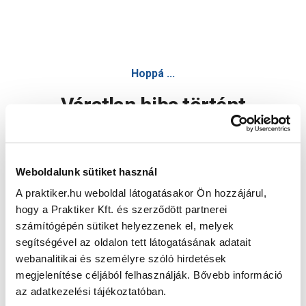
Hoppá ...
Váratlan hiba történt
Dolgozunk a hiba javításán. Egy kis türelmet kérünk.
Weboldalunk sütiket használ
A praktiker.hu weboldal látogatásakor Ön hozzájárul,
Oldal újratöltése
hogy a Praktiker Kft. és szerződött partnerei
számítógépén sütiket helyezzenek el, melyek
segítségével az oldalon tett látogatásának adatait
webanalitikai és személyre szóló hirdetések
megjelenítése céljából felhasználják. Bővebb információ
az adatkezelési tájékoztatóban.