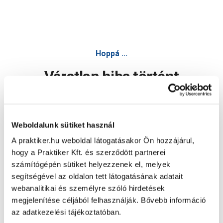
Hoppá ...
Váratlan hiba történt
Dolgozunk a hiba javításán. Egy kis türelmet kérünk.
Weboldalunk sütiket használ
A praktiker.hu weboldal látogatásakor Ön hozzájárul,
Oldal újratöltése
hogy a Praktiker Kft. és szerződött partnerei
számítógépén sütiket helyezzenek el, melyek
segítségével az oldalon tett látogatásának adatait
webanalitikai és személyre szóló hirdetések
megjelenítése céljából felhasználják. Bővebb információ
az adatkezelési tájékoztatóban.