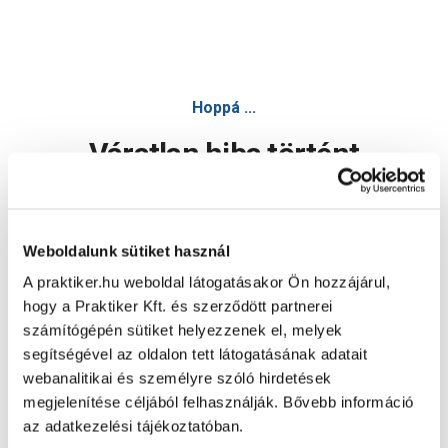
Hoppá ...
Váratlan hiba történt
Dolgozunk a hiba javításán. Egy kis türelmet kérünk.
Weboldalunk sütiket használ
A praktiker.hu weboldal látogatásakor Ön hozzájárul,
Oldal újratöltése
hogy a Praktiker Kft. és szerződött partnerei
számítógépén sütiket helyezzenek el, melyek
segítségével az oldalon tett látogatásának adatait
webanalitikai és személyre szóló hirdetések
megjelenítése céljából felhasználják. Bővebb információ
az adatkezelési tájékoztatóban.