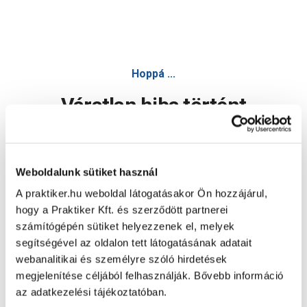
Hoppá ...
Váratlan hiba történt
Dolgozunk a hiba javításán. Egy kis türelmet kérünk.
Weboldalunk sütiket használ
A praktiker.hu weboldal látogatásakor Ön hozzájárul,
Oldal újratöltése
hogy a Praktiker Kft. és szerződött partnerei
számítógépén sütiket helyezzenek el, melyek
segítségével az oldalon tett látogatásának adatait
webanalitikai és személyre szóló hirdetések
megjelenítése céljából felhasználják. Bővebb információ
az adatkezelési tájékoztatóban.