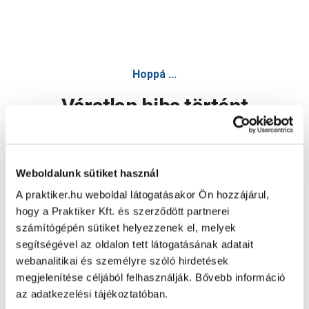
Hoppá ...
Váratlan hiba történt
Dolgozunk a hiba javításán. Egy kis türelmet kérünk.
Weboldalunk sütiket használ
A praktiker.hu weboldal látogatásakor Ön hozzájárul,
Oldal újratöltése
hogy a Praktiker Kft. és szerződött partnerei
számítógépén sütiket helyezzenek el, melyek
segítségével az oldalon tett látogatásának adatait
webanalitikai és személyre szóló hirdetések
megjelenítése céljából felhasználják. Bővebb információ
az adatkezelési tájékoztatóban.