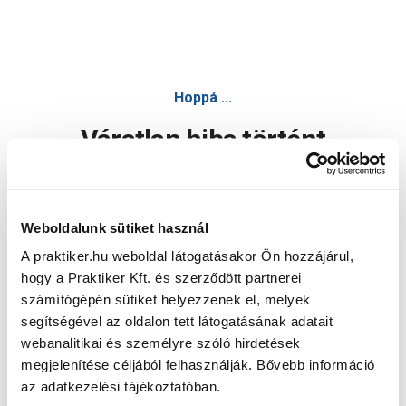
Hoppá ...
Váratlan hiba történt
Dolgozunk a hiba javításán. Egy kis türelmet kérünk.
Weboldalunk sütiket használ
A praktiker.hu weboldal látogatásakor Ön hozzájárul,
Oldal újratöltése
hogy a Praktiker Kft. és szerződött partnerei
számítógépén sütiket helyezzenek el, melyek
segítségével az oldalon tett látogatásának adatait
webanalitikai és személyre szóló hirdetések
megjelenítése céljából felhasználják. Bővebb információ
az adatkezelési tájékoztatóban.