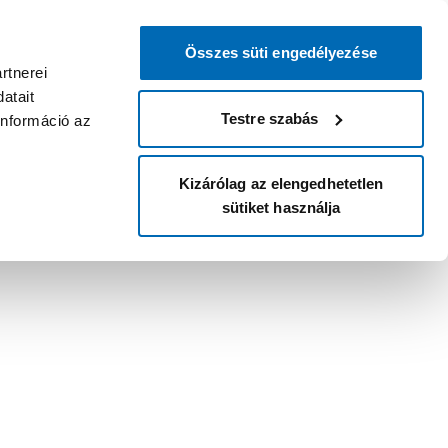
Összes süti engedélyezése
rtnerei
atait
Testre szabás
információ az
Kizárólag az elengedhetetlen
sütiket használja