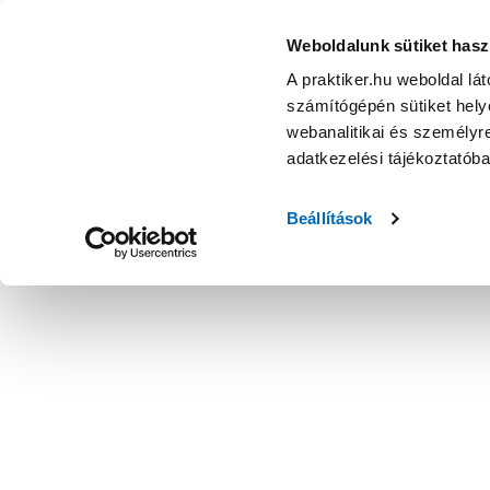
Weboldalunk sütiket hasz
A praktiker.hu weboldal lá
számítógépén sütiket helye
webanalitikai és személyre
adatkezelési tájékoztatób
Beállítások