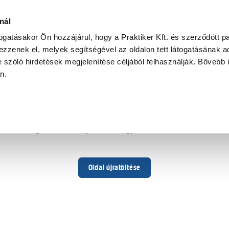
nál
togatásakor Ön hozzájárul, hogy a Praktiker Kft. és szerződött pa
zzenek el, melyek segítségével az oldalon tett látogatásának ad
 szóló hirdetések megjelenítése céljából felhasználják. Bővebb 
Hoppá ...
an.
Váratlan hiba történt
Dolgozunk a hiba javításán. Egy kis türelmet kérünk.
Oldal újratöltése