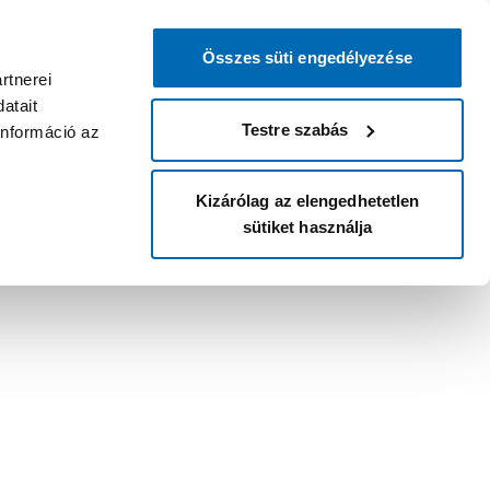
Összes süti engedélyezése
rtnerei
atait
Testre szabás
információ az
Kizárólag az elengedhetetlen
sütiket használja