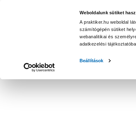
Weboldalunk sütiket hasz
A praktiker.hu weboldal lá
számítógépén sütiket helye
webanalitikai és személyre
adatkezelési tájékoztatób
Beállítások