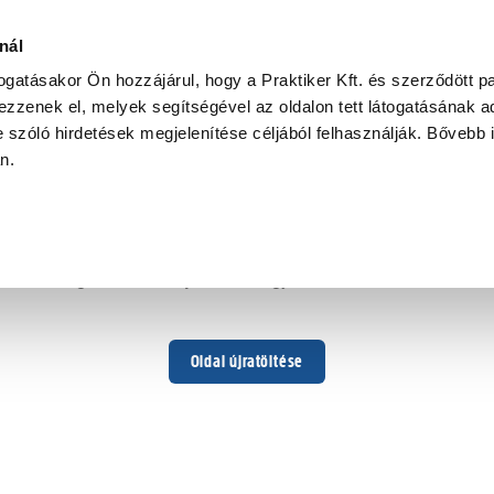
nál
togatásakor Ön hozzájárul, hogy a Praktiker Kft. és szerződött pa
zzenek el, melyek segítségével az oldalon tett látogatásának ad
 szóló hirdetések megjelenítése céljából felhasználják. Bővebb 
Hoppá ...
an.
Váratlan hiba történt
Dolgozunk a hiba javításán. Egy kis türelmet kérünk.
Oldal újratöltése