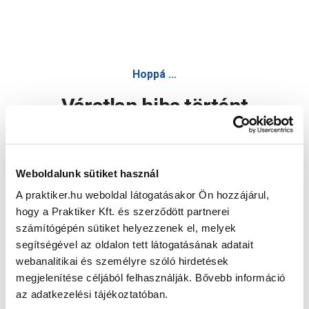
Hoppá ...
Váratlan hiba történt
Dolgozunk a hiba javításán. Egy kis türelmet kérünk.
Weboldalunk sütiket használ
A praktiker.hu weboldal látogatásakor Ön hozzájárul,
Oldal újratöltése
hogy a Praktiker Kft. és szerződött partnerei
számítógépén sütiket helyezzenek el, melyek
segítségével az oldalon tett látogatásának adatait
webanalitikai és személyre szóló hirdetések
megjelenítése céljából felhasználják. Bővebb információ
az adatkezelési tájékoztatóban.