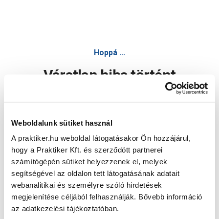
Hoppá ...
Váratlan hiba történt
Dolgozunk a hiba javításán. Egy kis türelmet kérünk.
Weboldalunk sütiket használ
A praktiker.hu weboldal látogatásakor Ön hozzájárul,
Oldal újratöltése
hogy a Praktiker Kft. és szerződött partnerei
számítógépén sütiket helyezzenek el, melyek
segítségével az oldalon tett látogatásának adatait
webanalitikai és személyre szóló hirdetések
megjelenítése céljából felhasználják. Bővebb információ
az adatkezelési tájékoztatóban.