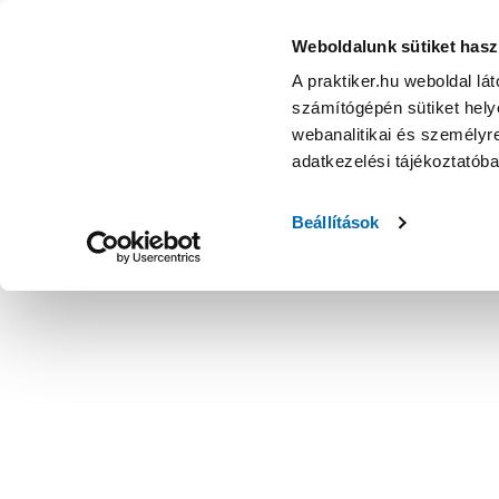
Weboldalunk sütiket hasz
A praktiker.hu weboldal lá
számítógépén sütiket helye
webanalitikai és személyre
adatkezelési tájékoztatób
Beállítások