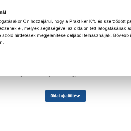
nál
togatásakor Ön hozzájárul, hogy a Praktiker Kft. és szerződött pa
zzenek el, melyek segítségével az oldalon tett látogatásának ad
 szóló hirdetések megjelenítése céljából felhasználják. Bővebb 
Hoppá ...
an.
Váratlan hiba történt
Dolgozunk a hiba javításán. Egy kis türelmet kérünk.
Oldal újratöltése