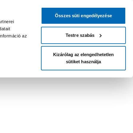
Összes süti engedélyezése
rtnerei
atait
Testre szabás
információ az
Kizárólag az elengedhetetlen
sütiket használja