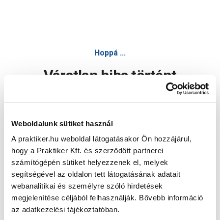
Hoppá ...
Váratlan hiba történt
Dolgozunk a hiba javításán. Egy kis türelmet kérünk.
Weboldalunk sütiket használ
A praktiker.hu weboldal látogatásakor Ön hozzájárul,
Oldal újratöltése
hogy a Praktiker Kft. és szerződött partnerei
számítógépén sütiket helyezzenek el, melyek
segítségével az oldalon tett látogatásának adatait
webanalitikai és személyre szóló hirdetések
megjelenítése céljából felhasználják. Bővebb információ
az adatkezelési tájékoztatóban.