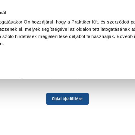
nál
togatásakor Ön hozzájárul, hogy a Praktiker Kft. és szerződött pa
zzenek el, melyek segítségével az oldalon tett látogatásának ad
 szóló hirdetések megjelenítése céljából felhasználják. Bővebb 
Hoppá ...
an.
Váratlan hiba történt
Dolgozunk a hiba javításán. Egy kis türelmet kérünk.
Oldal újratöltése