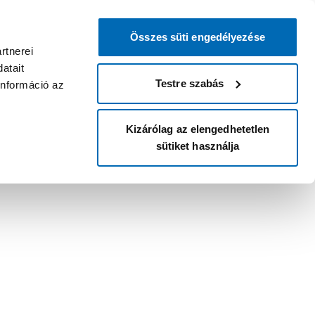
Összes süti engedélyezése
rtnerei
atait
Testre szabás
információ az
Kizárólag az elengedhetetlen
sütiket használja