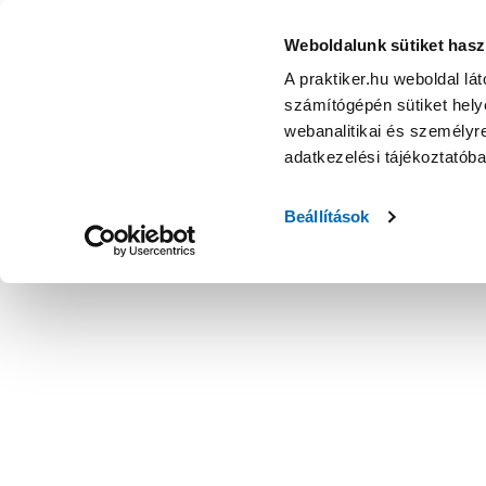
Weboldalunk sütiket hasz
A praktiker.hu weboldal lá
számítógépén sütiket helye
webanalitikai és személyre
adatkezelési tájékoztatób
Beállítások