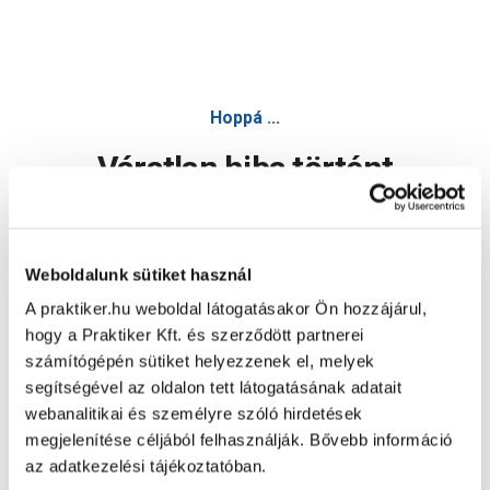
Hoppá ...
Váratlan hiba történt
Dolgozunk a hiba javításán. Egy kis türelmet kérünk.
Weboldalunk sütiket használ
A praktiker.hu weboldal látogatásakor Ön hozzájárul,
Oldal újratöltése
hogy a Praktiker Kft. és szerződött partnerei
számítógépén sütiket helyezzenek el, melyek
segítségével az oldalon tett látogatásának adatait
webanalitikai és személyre szóló hirdetések
megjelenítése céljából felhasználják. Bővebb információ
az adatkezelési tájékoztatóban.