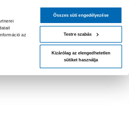
Összes süti engedélyezése
rtnerei
atait
Testre szabás
információ az
Kizárólag az elengedhetetlen
sütiket használja