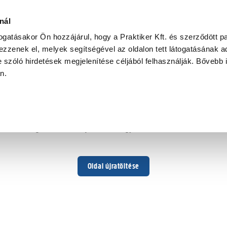
nál
togatásakor Ön hozzájárul, hogy a Praktiker Kft. és szerződött pa
zzenek el, melyek segítségével az oldalon tett látogatásának ad
 szóló hirdetések megjelenítése céljából felhasználják. Bővebb 
Hoppá ...
an.
Váratlan hiba történt
Dolgozunk a hiba javításán. Egy kis türelmet kérünk.
Oldal újratöltése