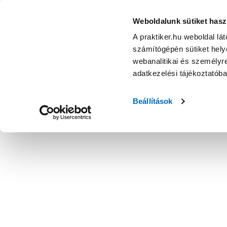
Weboldalunk sütiket hasz
A praktiker.hu weboldal lá
számítógépén sütiket helye
webanalitikai és személyre
adatkezelési tájékoztatób
Beállítások