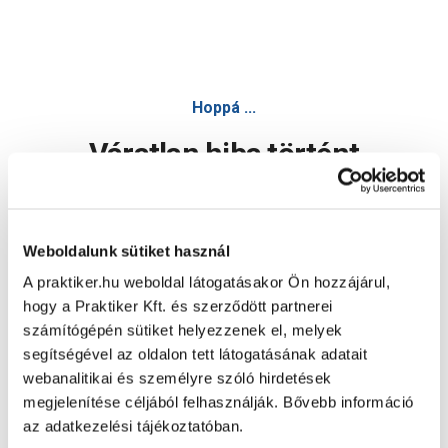
Beltéri lábtörlő prime 60x80cm barna, szélfogóba - Lábtörl
Hoppá ...
Váratlan hiba történt
Dolgozunk a hiba javításán. Egy kis türelmet kérünk.
Weboldalunk sütiket használ
A praktiker.hu weboldal látogatásakor Ön hozzájárul,
Oldal újratöltése
hogy a Praktiker Kft. és szerződött partnerei
számítógépén sütiket helyezzenek el, melyek
segítségével az oldalon tett látogatásának adatait
webanalitikai és személyre szóló hirdetések
megjelenítése céljából felhasználják. Bővebb információ
az adatkezelési tájékoztatóban.