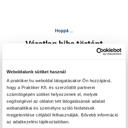
Hoppá ...
Váratlan hiba történt
Dolgozunk a hiba javításán. Egy kis türelmet kérünk.
Weboldalunk sütiket használ
A praktiker.hu weboldal látogatásakor Ön hozzájárul,
Oldal újratöltése
hogy a Praktiker Kft. és szerződött partnerei
számítógépén sütiket helyezzenek el, melyek
segítségével az oldalon tett látogatásának adatait
webanalitikai és személyre szóló hirdetések
megjelenítése céljából felhasználják. Bővebb információ
az adatkezelési tájékoztatóban.