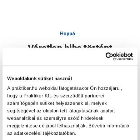
Hoppá ...
Váratlan hiba történt
Dolgozunk a hiba javításán. Egy kis türelmet kérünk.
Weboldalunk sütiket használ
A praktiker.hu weboldal látogatásakor Ön hozzájárul,
Oldal újratöltése
hogy a Praktiker Kft. és szerződött partnerei
számítógépén sütiket helyezzenek el, melyek
segítségével az oldalon tett látogatásának adatait
webanalitikai és személyre szóló hirdetések
megjelenítése céljából felhasználják. Bővebb információ
az adatkezelési tájékoztatóban.