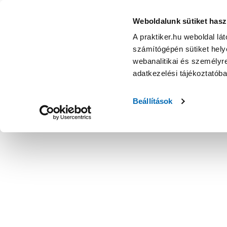
Weboldalunk sütiket hasz
A praktiker.hu weboldal lá
számítógépén sütiket helye
webanalitikai és személyre
adatkezelési tájékoztatób
Beállítások