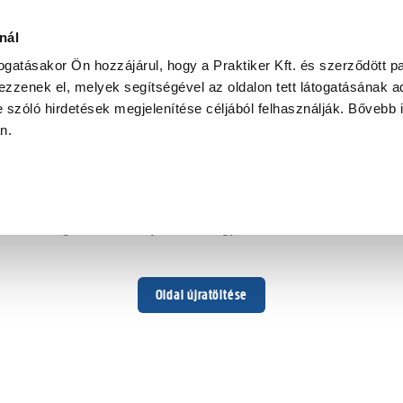
nál
togatásakor Ön hozzájárul, hogy a Praktiker Kft. és szerződött pa
zzenek el, melyek segítségével az oldalon tett látogatásának ad
 szóló hirdetések megjelenítése céljából felhasználják. Bővebb 
Hoppá ...
an.
Váratlan hiba történt
Dolgozunk a hiba javításán. Egy kis türelmet kérünk.
Oldal újratöltése