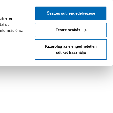
Összes süti engedélyezése
rtnerei
atait
Testre szabás
információ az
Kizárólag az elengedhetetlen
sütiket használja