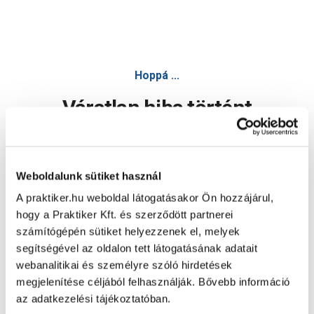
Hoppá ...
Váratlan hiba történt
Dolgozunk a hiba javításán. Egy kis türelmet kérünk.
Weboldalunk sütiket használ
A praktiker.hu weboldal látogatásakor Ön hozzájárul,
Oldal újratöltése
hogy a Praktiker Kft. és szerződött partnerei
számítógépén sütiket helyezzenek el, melyek
segítségével az oldalon tett látogatásának adatait
webanalitikai és személyre szóló hirdetések
megjelenítése céljából felhasználják. Bővebb információ
az adatkezelési tájékoztatóban.