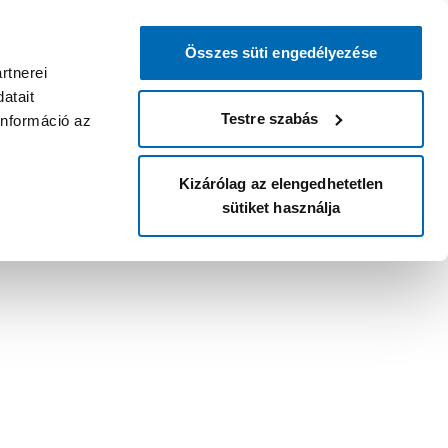
Összes süti engedélyezése
rtnerei
atait
Testre szabás
információ az
Kizárólag az elengedhetetlen
sütiket használja