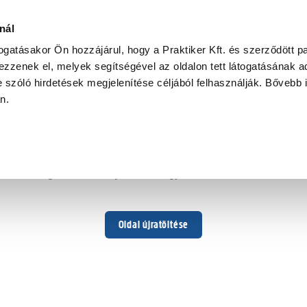
nál
togatásakor Ön hozzájárul, hogy a Praktiker Kft. és szerződött pa
zzenek el, melyek segítségével az oldalon tett látogatásának ad
 szóló hirdetések megjelenítése céljából felhasználják. Bővebb 
Hoppá ...
an.
Váratlan hiba történt
Dolgozunk a hiba javításán. Egy kis türelmet kérünk.
Oldal újratöltése