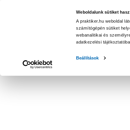
Weboldalunk sütiket hasz
A praktiker.hu weboldal lá
számítógépén sütiket helye
webanalitikai és személyre
adatkezelési tájékoztatób
Beállítások