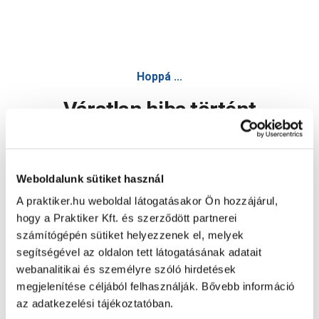
Hoppá ...
Váratlan hiba történt
Dolgozunk a hiba javításán. Egy kis türelmet kérünk.
Weboldalunk sütiket használ
A praktiker.hu weboldal látogatásakor Ön hozzájárul,
Oldal újratöltése
hogy a Praktiker Kft. és szerződött partnerei
számítógépén sütiket helyezzenek el, melyek
segítségével az oldalon tett látogatásának adatait
webanalitikai és személyre szóló hirdetések
megjelenítése céljából felhasználják. Bővebb információ
az adatkezelési tájékoztatóban.