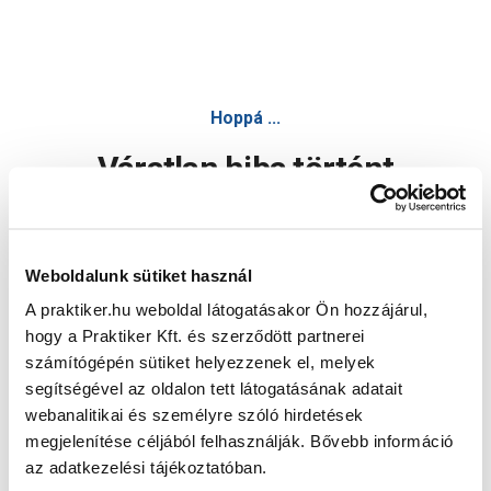
Hoppá ...
Váratlan hiba történt
Dolgozunk a hiba javításán. Egy kis türelmet kérünk.
Weboldalunk sütiket használ
A praktiker.hu weboldal látogatásakor Ön hozzájárul,
Oldal újratöltése
hogy a Praktiker Kft. és szerződött partnerei
számítógépén sütiket helyezzenek el, melyek
segítségével az oldalon tett látogatásának adatait
webanalitikai és személyre szóló hirdetések
megjelenítése céljából felhasználják. Bővebb információ
az adatkezelési tájékoztatóban.