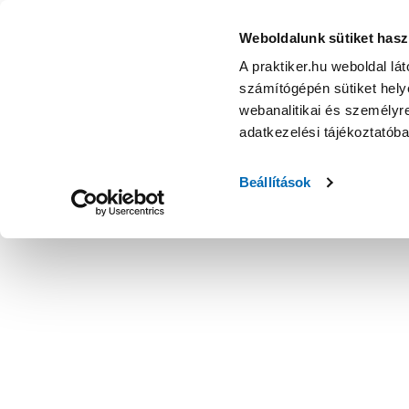
Weboldalunk sütiket hasz
A praktiker.hu weboldal lá
számítógépén sütiket helye
webanalitikai és személyre
adatkezelési tájékoztatób
Beállítások