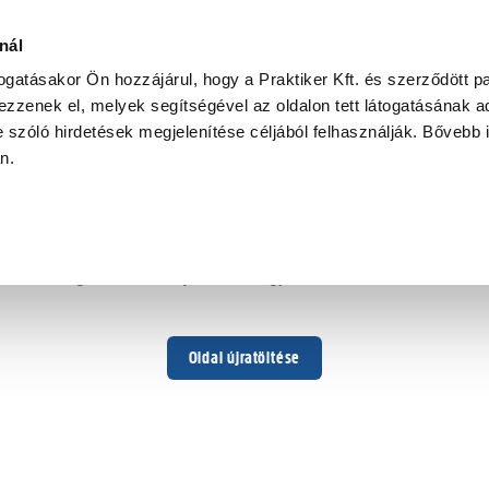
nál
togatásakor Ön hozzájárul, hogy a Praktiker Kft. és szerződött pa
zzenek el, melyek segítségével az oldalon tett látogatásának ad
 szóló hirdetések megjelenítése céljából felhasználják. Bővebb 
Hoppá ...
an.
Váratlan hiba történt
Dolgozunk a hiba javításán. Egy kis türelmet kérünk.
Oldal újratöltése