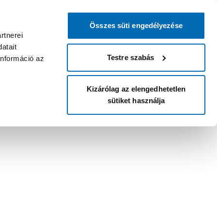
Összes süti engedélyezése
rtnerei
atait
Testre szabás
információ az
Kizárólag az elengedhetetlen
sütiket használja