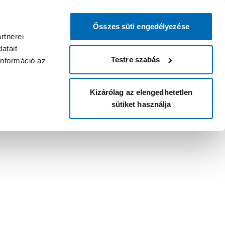
Összes süti engedélyezése
rtnerei
atait
Testre szabás
információ az
Kizárólag az elengedhetetlen
sütiket használja