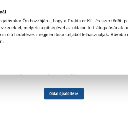
nál
togatásakor Ön hozzájárul, hogy a Praktiker Kft. és szerződött pa
zzenek el, melyek segítségével az oldalon tett látogatásának ad
 szóló hirdetések megjelenítése céljából felhasználják. Bővebb 
Hoppá ...
an.
Váratlan hiba történt
Dolgozunk a hiba javításán. Egy kis türelmet kérünk.
Oldal újratöltése