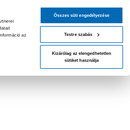
Összes süti engedélyezése
rtnerei
atait
Testre szabás
információ az
Kizárólag az elengedhetetlen
sütiket használja