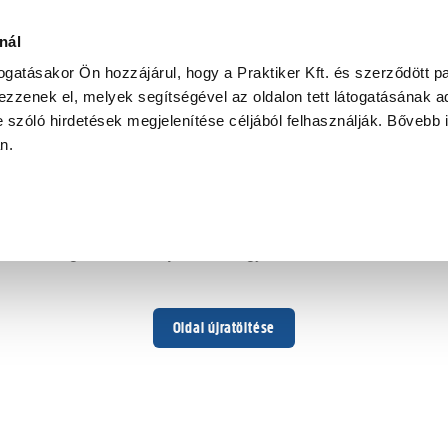
nál
togatásakor Ön hozzájárul, hogy a Praktiker Kft. és szerződött pa
zzenek el, melyek segítségével az oldalon tett látogatásának ad
 szóló hirdetések megjelenítése céljából felhasználják. Bővebb 
Hoppá ...
an.
Váratlan hiba történt
Dolgozunk a hiba javításán. Egy kis türelmet kérünk.
Oldal újratöltése