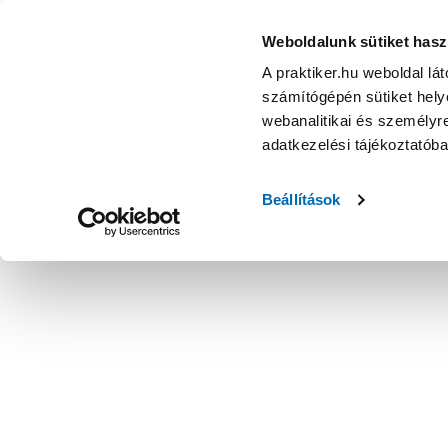
Weboldalunk sütiket hasz
A praktiker.hu weboldal lá
számítógépén sütiket helye
webanalitikai és személyre
adatkezelési tájékoztatób
Beállítások