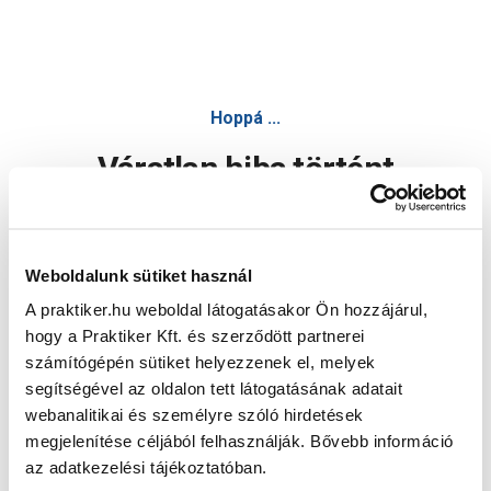
Hoppá ...
Váratlan hiba történt
Dolgozunk a hiba javításán. Egy kis türelmet kérünk.
Weboldalunk sütiket használ
A praktiker.hu weboldal látogatásakor Ön hozzájárul,
Oldal újratöltése
hogy a Praktiker Kft. és szerződött partnerei
számítógépén sütiket helyezzenek el, melyek
segítségével az oldalon tett látogatásának adatait
webanalitikai és személyre szóló hirdetések
megjelenítése céljából felhasználják. Bővebb információ
az adatkezelési tájékoztatóban.