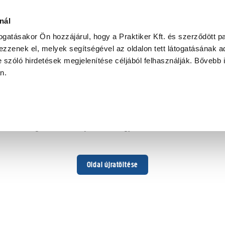
nál
togatásakor Ön hozzájárul, hogy a Praktiker Kft. és szerződött pa
zzenek el, melyek segítségével az oldalon tett látogatásának ad
 szóló hirdetések megjelenítése céljából felhasználják. Bővebb 
Hoppá ...
an.
Váratlan hiba történt
Dolgozunk a hiba javításán. Egy kis türelmet kérünk.
Oldal újratöltése