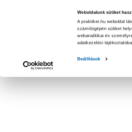
Weboldalunk sütiket hasz
A praktiker.hu weboldal lá
számítógépén sütiket helye
webanalitikai és személyre
adatkezelési tájékoztatób
Beállítások