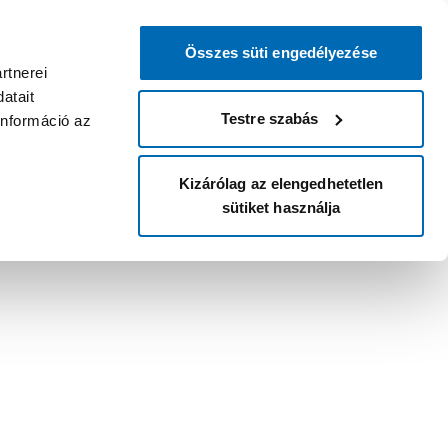
Összes süti engedélyezése
rtnerei
atait
Testre szabás
információ az
Kizárólag az elengedhetetlen
sütiket használja