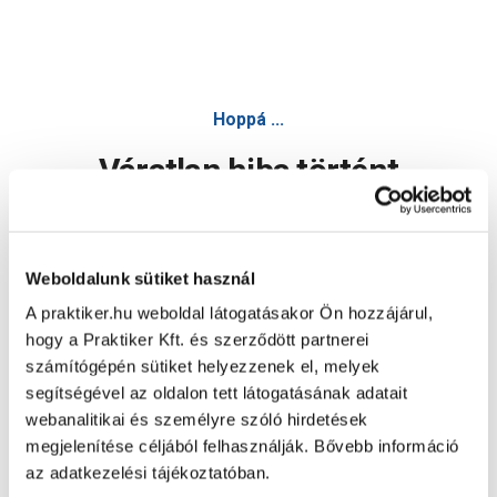
Livinox teletetős rozsdamentes 80x50x15cm 2medencés m
Hoppá ...
Váratlan hiba történt
Dolgozunk a hiba javításán. Egy kis türelmet kérünk.
Weboldalunk sütiket használ
A praktiker.hu weboldal látogatásakor Ön hozzájárul,
Oldal újratöltése
hogy a Praktiker Kft. és szerződött partnerei
számítógépén sütiket helyezzenek el, melyek
segítségével az oldalon tett látogatásának adatait
webanalitikai és személyre szóló hirdetések
megjelenítése céljából felhasználják. Bővebb információ
az adatkezelési tájékoztatóban.