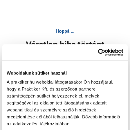
Hoppá ...
Váratlan hiba történt
Dolgozunk a hiba javításán. Egy kis türelmet kérünk.
Weboldalunk sütiket használ
A praktiker.hu weboldal látogatásakor Ön hozzájárul,
Oldal újratöltése
hogy a Praktiker Kft. és szerződött partnerei
számítógépén sütiket helyezzenek el, melyek
segítségével az oldalon tett látogatásának adatait
webanalitikai és személyre szóló hirdetések
megjelenítése céljából felhasználják. Bővebb információ
az adatkezelési tájékoztatóban.