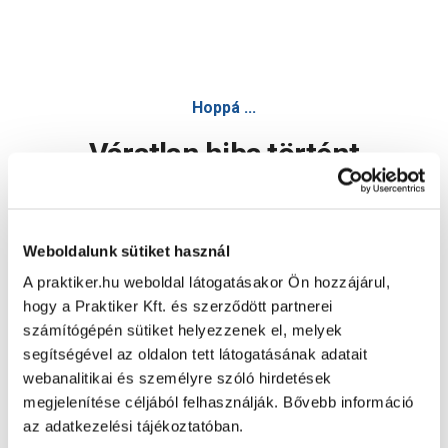
Hoppá ...
Váratlan hiba történt
Dolgozunk a hiba javításán. Egy kis türelmet kérünk.
Weboldalunk sütiket használ
A praktiker.hu weboldal látogatásakor Ön hozzájárul,
Oldal újratöltése
hogy a Praktiker Kft. és szerződött partnerei
számítógépén sütiket helyezzenek el, melyek
segítségével az oldalon tett látogatásának adatait
webanalitikai és személyre szóló hirdetések
megjelenítése céljából felhasználják. Bővebb információ
az adatkezelési tájékoztatóban.