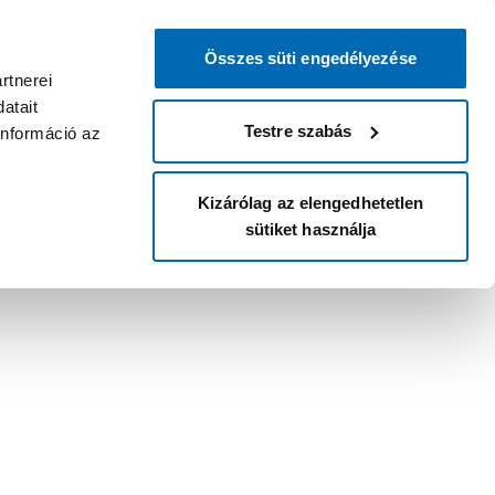
Összes süti engedélyezése
rtnerei
atait
Testre szabás
információ az
Kizárólag az elengedhetetlen
sütiket használja