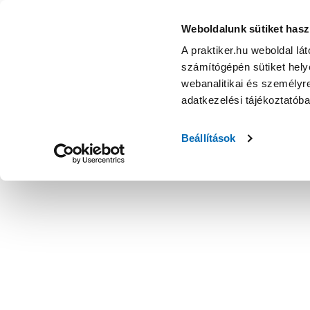
Weboldalunk sütiket hasz
A praktiker.hu weboldal lá
számítógépén sütiket helye
webanalitikai és személyre
adatkezelési tájékoztatób
Beállítások