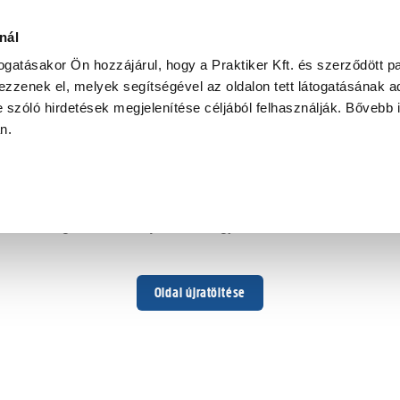
nál
togatásakor Ön hozzájárul, hogy a Praktiker Kft. és szerződött pa
zzenek el, melyek segítségével az oldalon tett látogatásának ad
 szóló hirdetések megjelenítése céljából felhasználják. Bővebb 
Hoppá ...
an.
Váratlan hiba történt
Dolgozunk a hiba javításán. Egy kis türelmet kérünk.
Oldal újratöltése