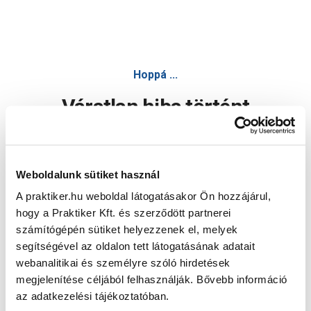
Hoppá ...
Váratlan hiba történt
Dolgozunk a hiba javításán. Egy kis türelmet kérünk.
Weboldalunk sütiket használ
A praktiker.hu weboldal látogatásakor Ön hozzájárul,
Oldal újratöltése
hogy a Praktiker Kft. és szerződött partnerei
számítógépén sütiket helyezzenek el, melyek
segítségével az oldalon tett látogatásának adatait
webanalitikai és személyre szóló hirdetések
megjelenítése céljából felhasználják. Bővebb információ
az adatkezelési tájékoztatóban.