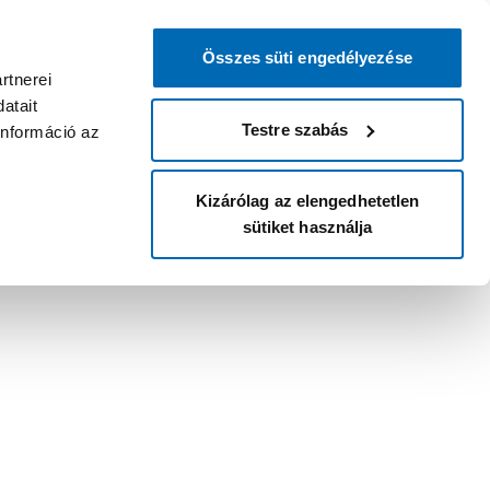
Összes süti engedélyezése
rtnerei
atait
Testre szabás
információ az
Kizárólag az elengedhetetlen
sütiket használja