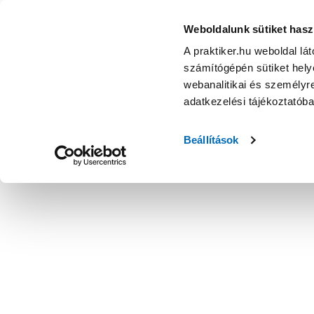
Weboldalunk sütiket hasz
A praktiker.hu weboldal lá
számítógépén sütiket helye
webanalitikai és személyre
adatkezelési tájékoztatób
Beállítások