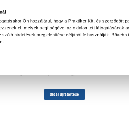
nál
togatásakor Ön hozzájárul, hogy a Praktiker Kft. és szerződött pa
zzenek el, melyek segítségével az oldalon tett látogatásának ad
 szóló hirdetések megjelenítése céljából felhasználják. Bővebb 
Hoppá ...
an.
Váratlan hiba történt
Dolgozunk a hiba javításán. Egy kis türelmet kérünk.
Oldal újratöltése