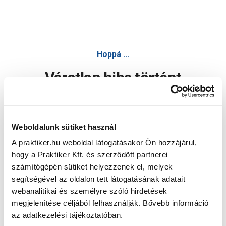
Hoppá ...
Váratlan hiba történt
Dolgozunk a hiba javításán. Egy kis türelmet kérünk.
Weboldalunk sütiket használ
A praktiker.hu weboldal látogatásakor Ön hozzájárul,
Oldal újratöltése
hogy a Praktiker Kft. és szerződött partnerei
számítógépén sütiket helyezzenek el, melyek
segítségével az oldalon tett látogatásának adatait
webanalitikai és személyre szóló hirdetések
megjelenítése céljából felhasználják. Bővebb információ
az adatkezelési tájékoztatóban.