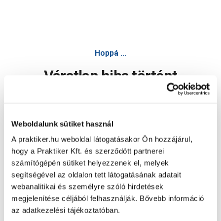
Hoppá ...
Váratlan hiba történt
Dolgozunk a hiba javításán. Egy kis türelmet kérünk.
Weboldalunk sütiket használ
A praktiker.hu weboldal látogatásakor Ön hozzájárul,
Oldal újratöltése
hogy a Praktiker Kft. és szerződött partnerei
számítógépén sütiket helyezzenek el, melyek
segítségével az oldalon tett látogatásának adatait
webanalitikai és személyre szóló hirdetések
megjelenítése céljából felhasználják. Bővebb információ
az adatkezelési tájékoztatóban.