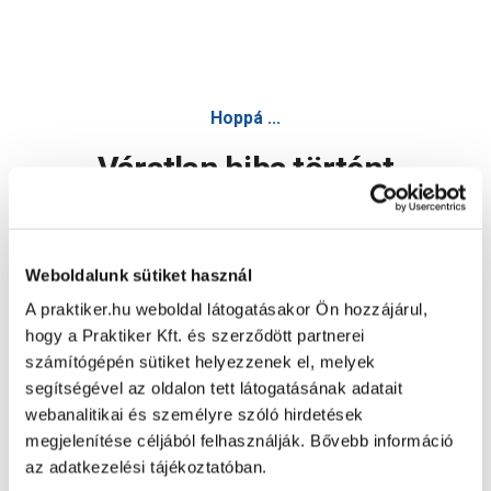
Hoppá ...
Váratlan hiba történt
Dolgozunk a hiba javításán. Egy kis türelmet kérünk.
Weboldalunk sütiket használ
A praktiker.hu weboldal látogatásakor Ön hozzájárul,
Oldal újratöltése
hogy a Praktiker Kft. és szerződött partnerei
számítógépén sütiket helyezzenek el, melyek
segítségével az oldalon tett látogatásának adatait
webanalitikai és személyre szóló hirdetések
megjelenítése céljából felhasználják. Bővebb információ
az adatkezelési tájékoztatóban.