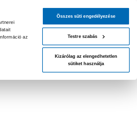
Összes süti engedélyezése
rtnerei
atait
Testre szabás
információ az
Kizárólag az elengedhetetlen
sütiket használja