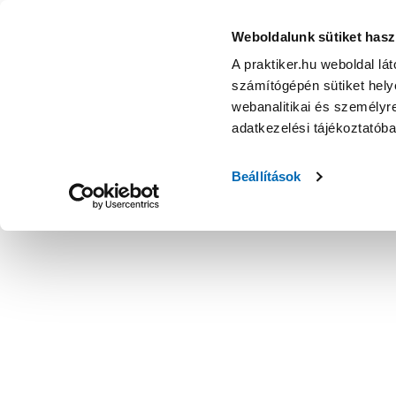
Kaspó kerámia 19cm vanília-krém (950) - Virágcserép
Weboldalunk sütiket hasz
A praktiker.hu weboldal lá
számítógépén sütiket helye
webanalitikai és személyre
adatkezelési tájékoztatób
Beállítások