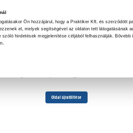
nál
togatásakor Ön hozzájárul, hogy a Praktiker Kft. és szerződött pa
zzenek el, melyek segítségével az oldalon tett látogatásának ad
 szóló hirdetések megjelenítése céljából felhasználják. Bővebb 
Hoppá ...
an.
Váratlan hiba történt
Dolgozunk a hiba javításán. Egy kis türelmet kérünk.
Oldal újratöltése